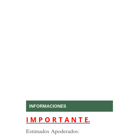
INFORMACIONES
I M P O R T A N T E.
Estimados Apoderados: