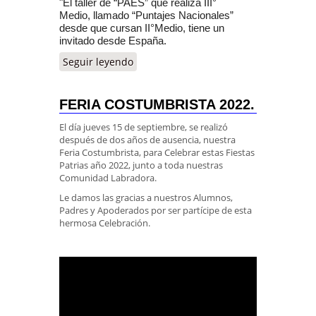
"El taller de “PAES” que realiza III°
Medio, llamado “Puntajes Nacionales”
desde que cursan II°Medio, t
iene un
invitado desde España.
Seguir leyendo
FERIA COSTUMBRISTA 2022.
El día jueves 15 de septiembre, se realizó
después de dos años de ausencia, nuestra
Feria Costumbrista, para Celebrar estas Fiestas
Patrias año 2022, junto a toda nuestras
Comunidad Labradora.
Le damos las gracias a nuestros Alumnos,
Padres y Apoderados por ser partícipe de esta
hermosa Celebración.