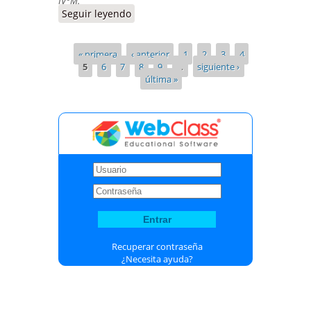
IV°M.
Seguir leyendo
« primera
‹ anterior
1
2
3
4
5
6
7
8
9
…
siguiente ›
última »
Recuperar contraseña
¿Necesita ayuda?