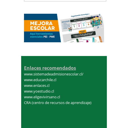
Enlaces recomendados
www.sistemadeadmisionescolar.cl/
www.educarchile.cl
www.enlaces.cl
www.yoestudio.cl
www.eligevivirsano.cl
CRA (centro de recursos de aprendizaje)