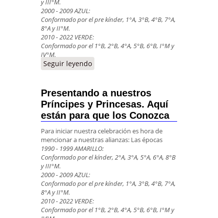
y III°M.
2000 - 2009 AZUL:
Conformado por el pre kínder, 1°A, 3°B, 4°B, 7°A,
8°A y II°M.
2010 - 2022 VERDE:
Conformado por el 1°B, 2°B, 4°A, 5°B, 6°B, I°M y
IV°M.
Seguir leyendo
Presentando a nuestros
Príncipes y Princesas. Aquí
están para que los Conozca
Para iniciar nuestra celebración es hora de
mencionar a nuestras alianzas: Las épocas
1990 - 1999 AMARILLO:
Conformado por el kínder, 2°A, 3°A, 5°A, 6°A, 8°B
y III°M.
2000 - 2009 AZUL:
Conformado por el pre kínder, 1°A, 3°B, 4°B, 7°A,
8°A y II°M.
2010 - 2022 VERDE:
Conformado por el 1°B, 2°B, 4°A, 5°B, 6°B, I°M y