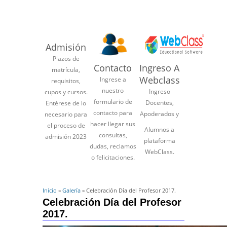
Admisión
Plazos de
Contacto
Ingreso A
matrícula,
Webclass
Ingrese a
requisitos,
nuestro
Ingreso
cupos y cursos.
formulario de
Docentes,
Entérese de lo
contacto para
Apoderados y
necesario para
hacer llegar sus
el proceso de
Alumnos a
consultas,
admisión 2023
plataforma
dudas, reclamos
WebClass.
o felicitaciones.
Inicio
»
Galería
» Celebración Día del Profesor 2017.
Celebración Día del Profesor
2017.