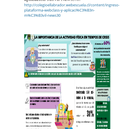
http://colegioellabrador.webescuela.cl/content/ingreso-
plataforma-webclass-y-aplicaci%C3%B3n-
m%C3%B3vil-news30