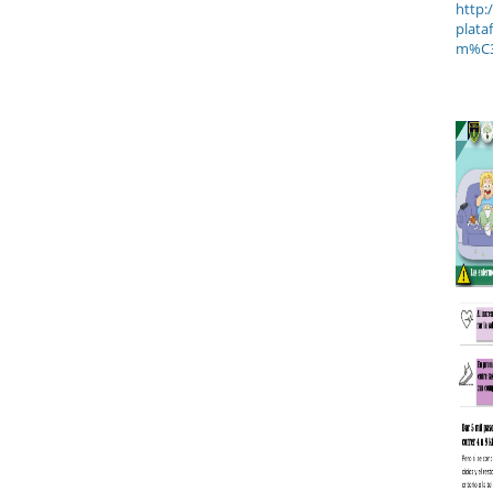
http:
plata
m%C3