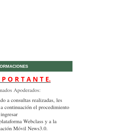
FORMACIONES
 P O R T A N T E.
mados Apoderados:
do a consultas realizadas, les
 a continuación el procedimiento
 ingresar
 plataforma Webclass y a la
cación Móvil News3.0.