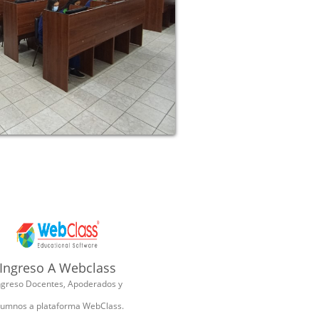
Ingreso A Webclass
ngreso Docentes, Apoderados y
lumnos a plataforma WebClass.