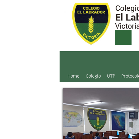
Colegio El Labrador - 
Home
Colegio
UTP
Protocol