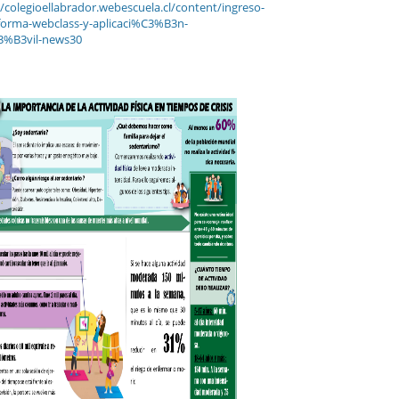
//colegioellabrador.webescuela.cl/content/ingreso-
forma-webclass-y-aplicaci%C3%B3n-
%B3vil-news30