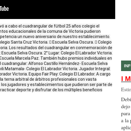
vó a cabo el cuadrangular de fútbol 25 años colegio el
ntos educacionales de la comuna de Victoria pudieron
petencia un nuevo aniversario de nuestro establecimiento.
olegio Santa Cruz Victoria.  Escuela Selva Oscura.  Colegio
ctoria. Los resultados del cuadrangular en conmemoración de
: Escuela Selva Oscura. 2° Lugar: Colegio El Labrador Victoria.
r: Escuela Marcela Paz. También hubo premios individuales en
l cuadrangular: Alfonso Castillo Hernández- Escuela Selva
IN
li Matamala- Colegio El Labrador Victoria. Jugador Integral:
rador Victoria. Equipo Fair Play: Colegio El Labrador. A cargo
I M
la terna arbitral de árbitros profesionales con vasta
e los jugadores y establecimientos que pudieron ser parte de
Esti
racticar deporte y disfrutar de los múltiples beneficios
Debi
dejo
para
a la
apli