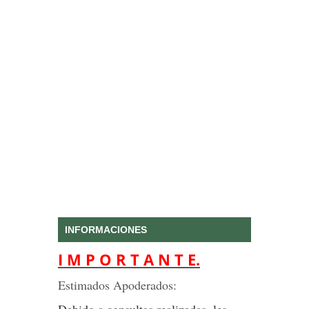
INFORMACIONES
I M P O R T A N T E.
Estimados Apoderados:
Debido a consultas realizadas, les