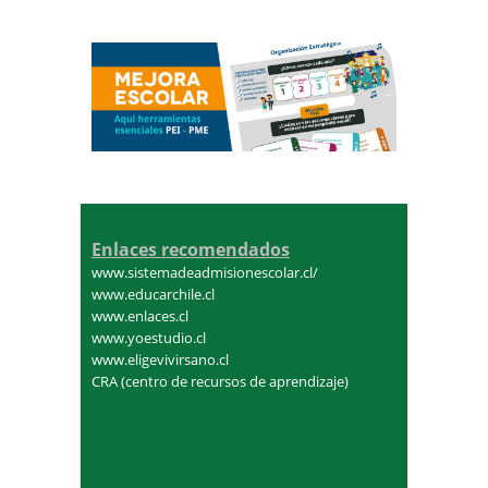
Enlaces recomendados
www.sistemadeadmisionescolar.cl/
www.educarchile.cl
www.enlaces.cl
www.yoestudio.cl
www.eligevivirsano.cl
CRA (centro de recursos de aprendizaje)