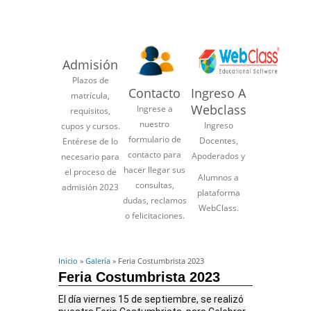
Admisión
Plazos de
Contacto
Ingreso A
matrícula,
Webclass
Ingrese a
requisitos,
nuestro
Ingreso
cupos y cursos.
formulario de
Docentes,
Entérese de lo
contacto para
Apoderados y
necesario para
hacer llegar sus
el proceso de
Alumnos a
consultas,
admisión 2023
plataforma
dudas, reclamos
WebClass.
o felicitaciones.
Inicio
»
Galería
» Feria Costumbrista 2023
Feria Costumbrista 2023
El día viernes 15 de septiembre, se realizó