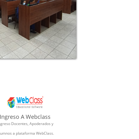
Ingreso A Webclass
ngreso Docentes, Apoderados y
lumnos a plataforma WebClass.