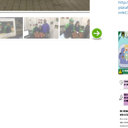
http:
plata
m%C3