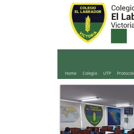
Colegio El Labrador - 
Home
Colegio
UTP
Protocol