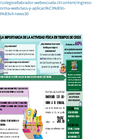
//colegioellabrador.webescuela.cl/content/ingreso-
forma-webclass-y-aplicaci%C3%B3n-
%B3vil-news30