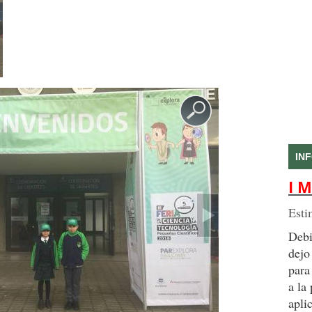
IN
I M
Esti
Debi
dejo
para
a la
apli