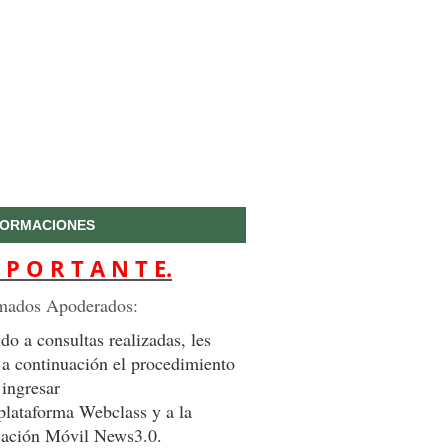
FORMACIONES
 P O R T A N T E.
mados Apoderados:
do a consultas realizadas, les
 a continuación el procedimiento
 ingresar
 plataforma Webclass y a la
cación Móvil News3.0.