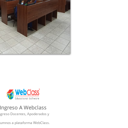
Ingreso A Webclass
ngreso Docentes, Apoderados y
lumnos a plataforma WebClass.