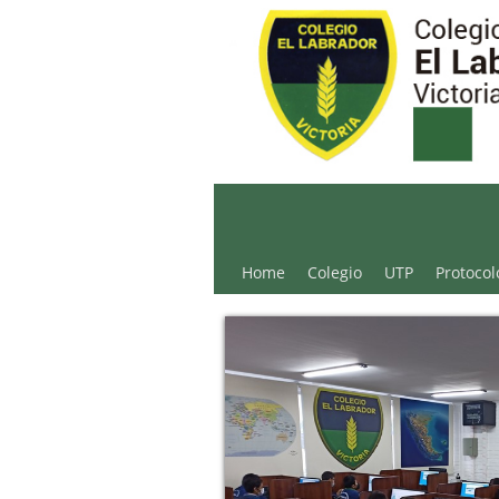
Colegio El Labrador - 
Home
Colegio
UTP
Protocol