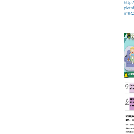
http:
plata
m%C3