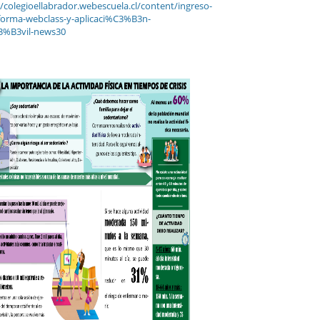
//colegioellabrador.webescuela.cl/content/ingreso-
forma-webclass-y-aplicaci%C3%B3n-
%B3vil-news30