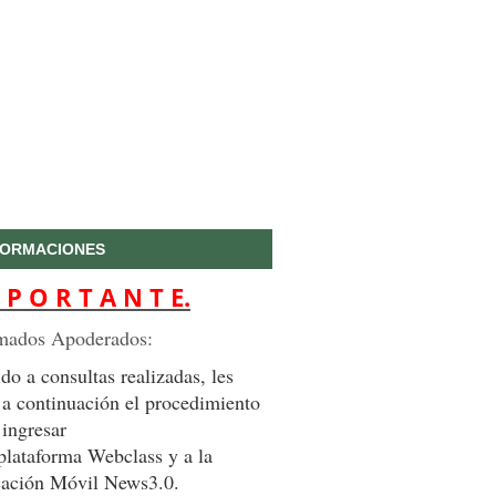
FORMACIONES
 P O R T A N T E.
mados Apoderados:
do a consultas realizadas, les
 a continuación el procedimiento
 ingresar
 plataforma Webclass y a la
cación Móvil News3.0.