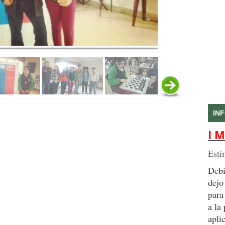
IN
I M
Esti
Debi
dejo
para
a la
apli