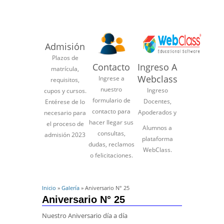
Admisión
Plazos de
Contacto
Ingreso A
matrícula,
Webclass
Ingrese a
requisitos,
nuestro
Ingreso
cupos y cursos.
formulario de
Docentes,
Entérese de lo
contacto para
Apoderados y
necesario para
hacer llegar sus
el proceso de
Alumnos a
consultas,
admisión 2023
plataforma
dudas, reclamos
WebClass.
o felicitaciones.
Inicio
»
Galería
» Aniversario N° 25
Aniversario N° 25
Nuestro Aniversario día a día