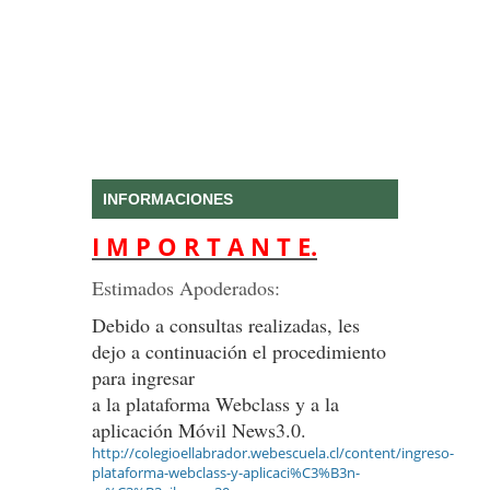
INFORMACIONES
I M P O R T A N T E.
Estimados Apoderados:
Debido a consultas realizadas, les
dejo a continuación el procedimiento
para ingresar
a la plataforma Webclass y a la
aplicación Móvil News3.0.
http://colegioellabrador.webescuela.cl/content/ingreso-
plataforma-webclass-y-aplicaci%C3%B3n-