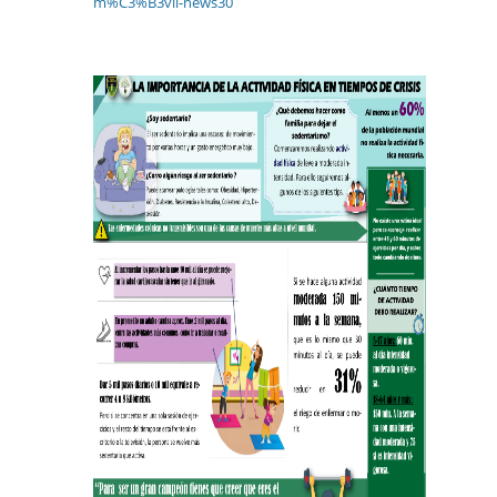
m%C3%B3vil-news30