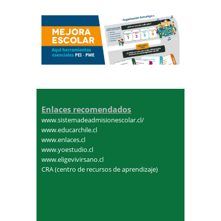
Enlaces recomendados
www.sistemadeadmisionescolar.cl/
www.educarchile.cl
www.enlaces.cl
www.yoestudio.cl
www.eligevivirsano.cl
CRA (centro de recursos de aprendizaje)