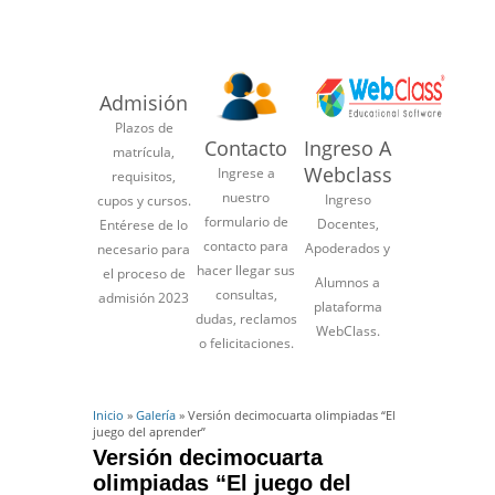
Admisión
Plazos de
Contacto
Ingreso A
matrícula,
Webclass
Ingrese a
requisitos,
nuestro
Ingreso
cupos y cursos.
formulario de
Docentes,
Entérese de lo
contacto para
Apoderados y
necesario para
hacer llegar sus
el proceso de
Alumnos a
consultas,
admisión 2023
plataforma
dudas, reclamos
WebClass.
o felicitaciones.
Inicio
»
Galería
» Versión decimocuarta olimpiadas “El
juego del aprender”
Versión decimocuarta
olimpiadas “El juego del