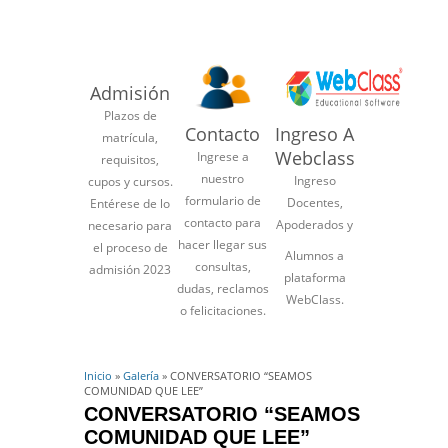
Admisión
Plazos de
Contacto
Ingreso A
matrícula,
Webclass
Ingrese a
requisitos,
nuestro
Ingreso
cupos y cursos.
formulario de
Docentes,
Entérese de lo
contacto para
Apoderados y
necesario para
hacer llegar sus
el proceso de
Alumnos a
consultas,
admisión 2023
plataforma
dudas, reclamos
WebClass.
o felicitaciones.
Inicio
»
Galería
» CONVERSATORIO “SEAMOS
COMUNIDAD QUE LEE”
CONVERSATORIO “SEAMOS
COMUNIDAD QUE LEE”