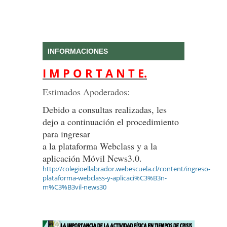
INFORMACIONES
I M P O R T A N T E.
Estimados Apoderados:
Debido a consultas realizadas, les
dejo a continuación el procedimiento
para ingresar
a la plataforma Webclass y a la
aplicación Móvil News3.0.
http://colegioellabrador.webescuela.cl/content/ingreso-
plataforma-webclass-y-aplicaci%C3%B3n-
m%C3%B3vil-news30