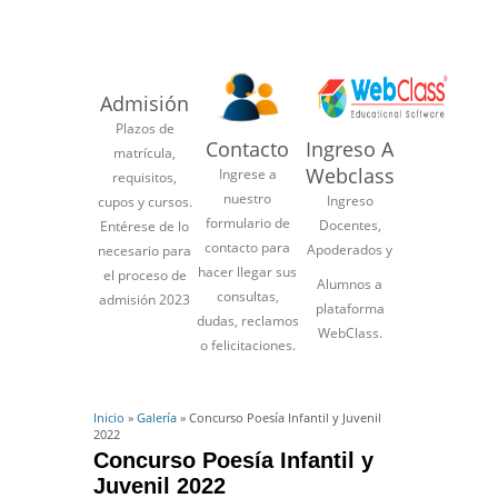
Admisión
Plazos de
Contacto
Ingreso A
matrícula,
Webclass
Ingrese a
requisitos,
nuestro
Ingreso
cupos y cursos.
formulario de
Docentes,
Entérese de lo
contacto para
Apoderados y
necesario para
hacer llegar sus
el proceso de
Alumnos a
consultas,
admisión 2023
plataforma
dudas, reclamos
WebClass.
o felicitaciones.
Inicio
»
Galería
» Concurso Poesía Infantil y Juvenil
2022
Concurso Poesía Infantil y
Juvenil 2022