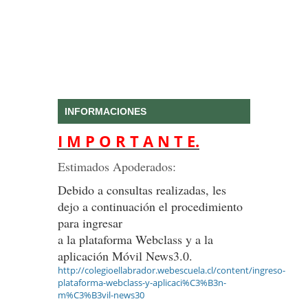
INFORMACIONES
I M P O R T A N T E.
Estimados Apoderados:
Debido a consultas realizadas, les
dejo a continuación el procedimiento
para ingresar
a la plataforma Webclass y a la
aplicación Móvil News3.0.
http://colegioellabrador.webescuela.cl/content/ingreso-
plataforma-webclass-y-aplicaci%C3%B3n-
m%C3%B3vil-news30