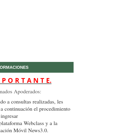
FORMACIONES
 P O R T A N T E.
mados Apoderados:
do a consultas realizadas, les
 a continuación el procedimiento
 ingresar
 plataforma Webclass y a la
cación Móvil News3.0.