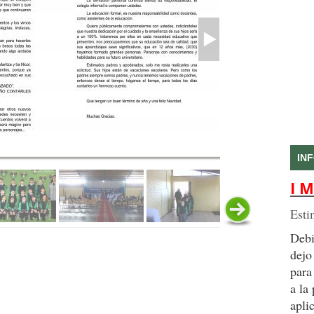
IN
I M
Esti
Debi
dejo
para
a la
apli