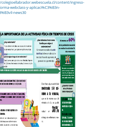
//colegioellabrador.webescuela.cl/content/ingreso-
forma-webclass-y-aplicaci%C3%B3n-
%B3vil-news30