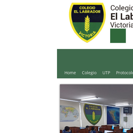
Colegio El Labrador - 
Home
Colegio
UTP
Protocol