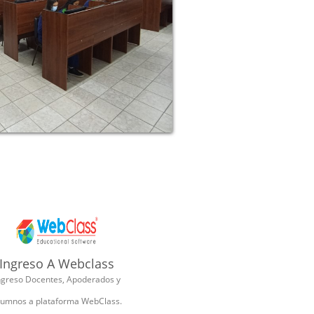
Ingreso A Webclass
ngreso Docentes, Apoderados y
lumnos a plataforma WebClass.