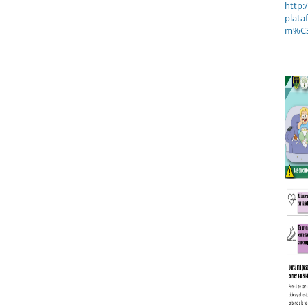
http:
plata
m%C3