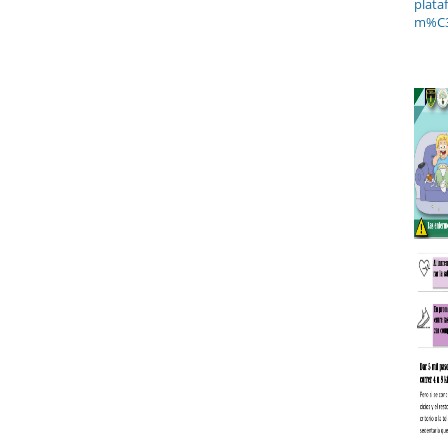
plata
m%C3