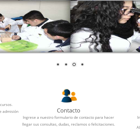
 cursos.
Contacto
de admisión
Ingrese a nuestro formulario de contacto para hacer
I
llegar sus consultas, dudas, reclamos o felicitaciones.
A