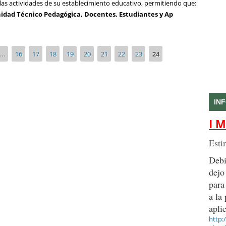
a las actividades de su establecimiento educativo, permitiendo que:
Unidad Técnico Pedagógica, Docentes, Estudiantes y Ap
…
16
17
18
19
20
21
22
23
24
IN
I M
Esti
Debi
dejo
para
a la
apli
http: