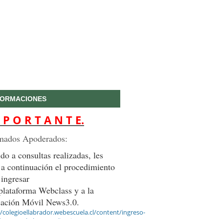
FORMACIONES
 P O R T A N T E.
mados Apoderados:
do a consultas realizadas, les
 a continuación el procedimiento
 ingresar
 plataforma Webclass y a la
cación Móvil News3.0.
//colegioellabrador.webescuela.cl/content/ingreso-