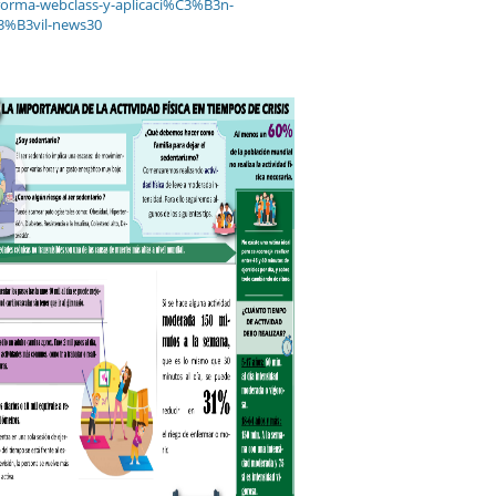
forma-webclass-y-aplicaci%C3%B3n-
%B3vil-news30