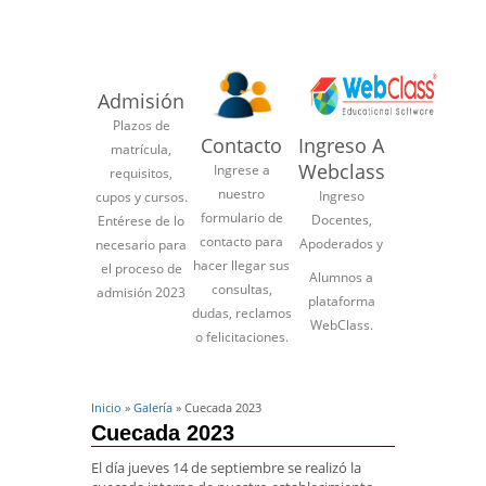
Admisión
Plazos de
Contacto
Ingreso A
matrícula,
Webclass
Ingrese a
requisitos,
nuestro
Ingreso
cupos y cursos.
formulario de
Docentes,
Entérese de lo
contacto para
Apoderados y
necesario para
hacer llegar sus
el proceso de
Alumnos a
consultas,
admisión 2023
plataforma
dudas, reclamos
WebClass.
o felicitaciones.
Inicio
»
Galería
» Cuecada 2023
Cuecada 2023
El día jueves 14 de septiembre se realizó la