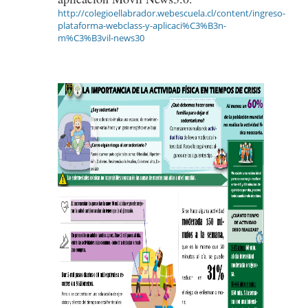
http://colegioellabrador.webescuela.cl/content/ingreso-
plataforma-webclass-y-aplicaci%C3%B3n-
m%C3%B3vil-news30