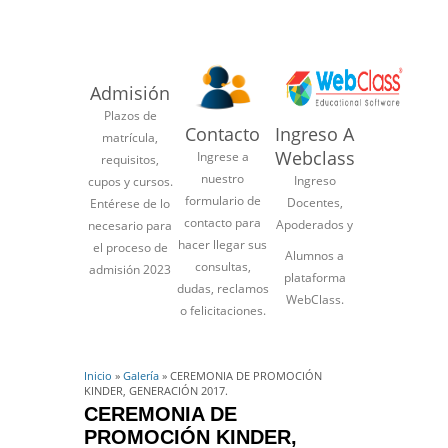
Admisión
Plazos de
Contacto
Ingreso A
matrícula,
Webclass
Ingrese a
requisitos,
nuestro
Ingreso
cupos y cursos.
formulario de
Docentes,
Entérese de lo
contacto para
Apoderados y
necesario para
hacer llegar sus
el proceso de
Alumnos a
consultas,
admisión 2023
plataforma
dudas, reclamos
WebClass.
o felicitaciones.
Inicio
»
Galería
» CEREMONIA DE PROMOCIÓN
KINDER, GENERACIÓN 2017.
CEREMONIA DE
PROMOCIÓN KINDER,