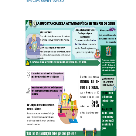
m%C3%B3vil-news30