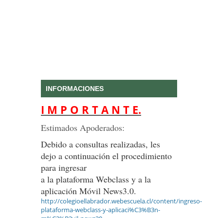
INFORMACIONES
I M P O R T A N T E.
Estimados Apoderados:
Debido a consultas realizadas, les
dejo a continuación el procedimiento
para ingresar
a la plataforma Webclass y a la
aplicación Móvil News3.0.
http://colegioellabrador.webescuela.cl/content/ingreso-
plataforma-webclass-y-aplicaci%C3%B3n-