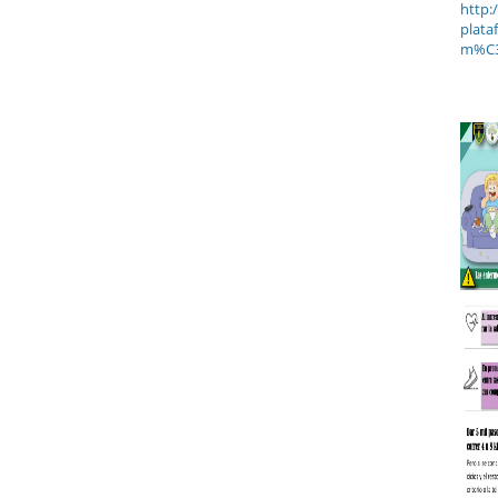
http:
plata
m%C3