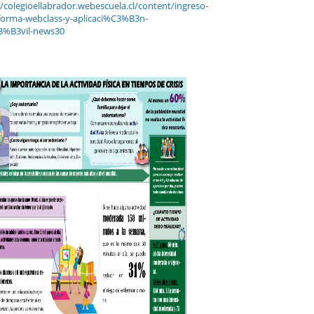
//colegioellabrador.webescuela.cl/content/ingreso-
forma-webclass-y-aplicaci%C3%B3n-
%B3vil-news30