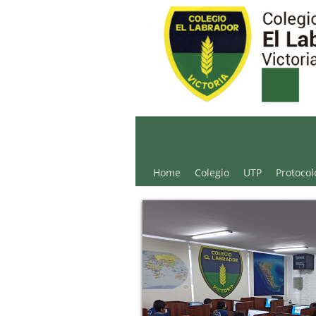
Colegio El Labrador - 
Home
Colegio
UTP
Protocol