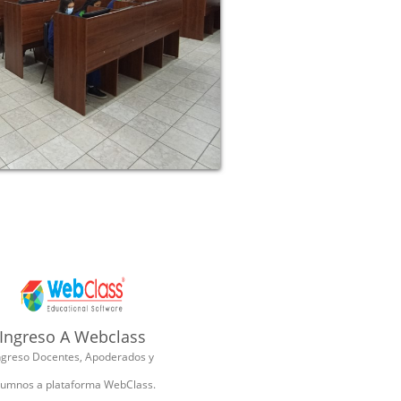
Ingreso A Webclass
ngreso Docentes, Apoderados y
lumnos a plataforma WebClass.