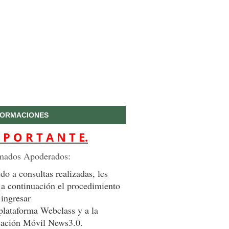
FORMACIONES
 P O R T A N T E.
mados Apoderados:
do a consultas realizadas, les
 a continuación el procedimiento
 ingresar
 plataforma Webclass y a la
cación Móvil News3.0.