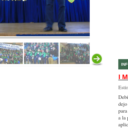
IN
I M
Esti
Debi
dejo
para
a la
apli