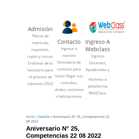
Admisión
Plazos de
Contacto
Ingreso A
matrícula,
Webclass
Ingrese a
requisitos,
nuestro
Ingreso
cupos y cursos.
formulario de
Docentes,
Entérese de lo
contacto para
Apoderados y
necesario para
hacer llegar sus
el proceso de
Alumnos a
consultas,
admisión 2023
plataforma
dudas, reclamos
WebClass.
o felicitaciones.
Inicio
»
Galería
» Aniversario N° 25, Competencias 22
08 2022
Aniversario N° 25,
Competencias 22 08 2022