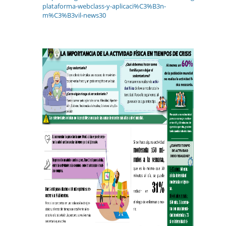
plataforma-webclass-y-aplicaci%C3%B3n-
m%C3%B3vil-news30