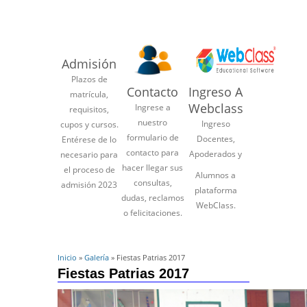
Admisión
Plazos de
Contacto
Ingreso A
matrícula,
Webclass
Ingrese a
requisitos,
nuestro
Ingreso
cupos y cursos.
formulario de
Docentes,
Entérese de lo
contacto para
Apoderados y
necesario para
hacer llegar sus
el proceso de
Alumnos a
consultas,
admisión 2023
plataforma
dudas, reclamos
WebClass.
o felicitaciones.
Inicio
»
Galería
» Fiestas Patrias 2017
Fiestas Patrias 2017