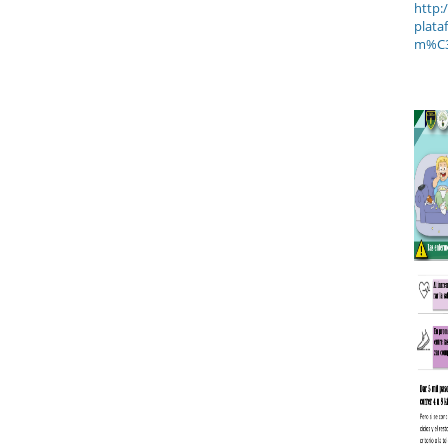
http:
plata
m%C3