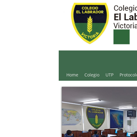
Colegio El Labrador - 
Home
Colegio
UTP
Protocol