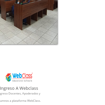
Ingreso A Webclass
ngreso Docentes, Apoderados y
lumnos a plataforma WebClass.