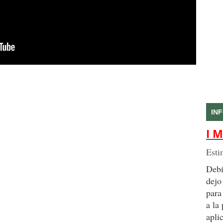
IN
I M
Esti
Debi
dejo
para
a la
apli