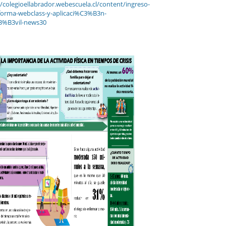
//colegioellabrador.webescuela.cl/content/ingreso-
forma-webclass-y-aplicaci%C3%B3n-
%B3vil-news30