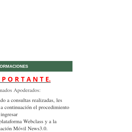
FORMACIONES
 P O R T A N T E.
mados Apoderados:
do a consultas realizadas, les
 a continuación el procedimiento
 ingresar
 plataforma Webclass y a la
cación Móvil News3.0.