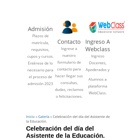
Admisión
Plazos de
Contacto
Ingreso A
matrícula,
Webclass
Ingrese a
requisitos,
nuestro
Ingreso
cupos y cursos.
formulario de
Docentes,
Entérese de lo
contacto para
Apoderados y
necesario para
hacer llegar sus
el proceso de
Alumnos a
consultas,
admisión 2023
plataforma
dudas, reclamos
WebClass.
o felicitaciones.
Inicio
»
Galería
» Celebración del día del Asistente de
la Educación.
Celebración del día del
Asistente de la Educación.