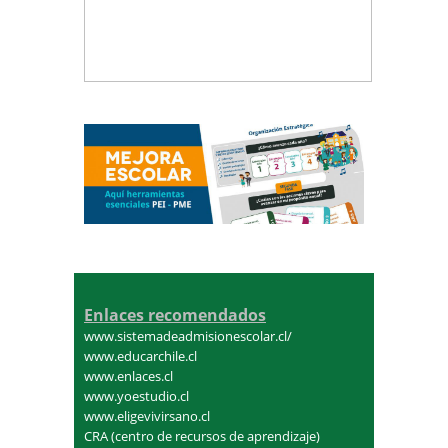
Enlaces recomendados
www.sistemadeadmisionescolar.cl/
www.educarchile.cl
www.enlaces.cl
www.yoestudio.cl
www.eligevivirsano.cl
CRA (centro de recursos de aprendizaje)