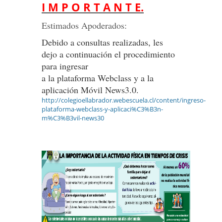
I M P O R T A N T E.
Estimados Apoderados:
Debido a consultas realizadas, les
dejo a continuación el procedimiento
para ingresar
a la plataforma Webclass y a la
aplicación Móvil News3.0.
http://colegioellabrador.webescuela.cl/content/ingreso-
plataforma-webclass-y-aplicaci%C3%B3n-
m%C3%B3vil-news30