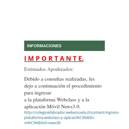
INFORMACIONES
I M P O R T A N T E.
Estimados Apoderados:
Debido a consultas realizadas, les
dejo a continuación el procedimiento
para ingresar
a la plataforma Webclass y a la
aplicación Móvil News3.0.
http://colegioellabrador.webescuela.cl/content/ingreso-
plataforma-webclass-y-aplicaci%C3%B3n-
m%C3%B3vil-news30