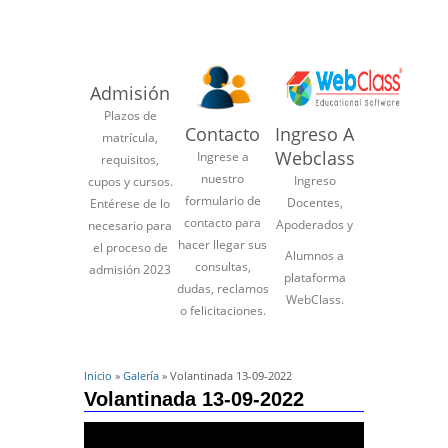
Admisión
Plazos de
Contacto
Ingreso A
matrícula,
Webclass
Ingrese a
requisitos,
nuestro
Ingreso
cupos y cursos.
formulario de
Docentes,
Entérese de lo
contacto para
Apoderados y
necesario para
hacer llegar sus
el proceso de
Alumnos a
consultas,
admisión 2023
plataforma
dudas, reclamos
WebClass.
o felicitaciones.
Inicio
»
Galería
» Volantinada 13-09-2022
Volantinada 13-09-2022