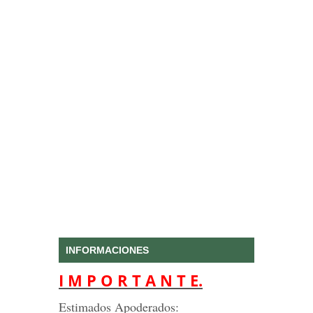
INFORMACIONES
I M P O R T A N T E.
Estimados Apoderados: