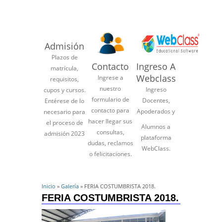
Admisión
Plazos de
Contacto
Ingreso A
matrícula,
Webclass
Ingrese a
requisitos,
nuestro
Ingreso
cupos y cursos.
formulario de
Docentes,
Entérese de lo
contacto para
Apoderados y
necesario para
hacer llegar sus
el proceso de
Alumnos a
consultas,
admisión 2023
plataforma
dudas, reclamos
WebClass.
o felicitaciones.
Inicio
»
Galería
» FERIA COSTUMBRISTA 2018.
FERIA COSTUMBRISTA 2018.