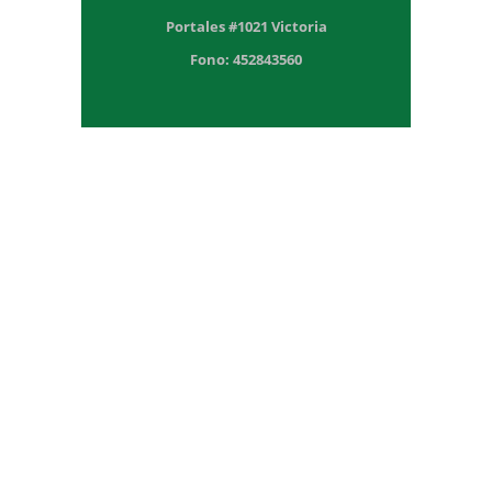
Portales #1021 Victoria
Fono: 452843560