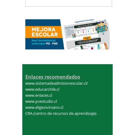
Enlaces recomendados
www.sistemadeadmisionescolar.cl/
www.educarchile.cl
www.enlaces.cl
www.yoestudio.cl
www.eligevivirsano.cl
CRA (centro de recursos de aprendizaje)