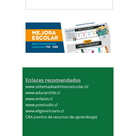
Enlaces recomendados
www.sistemadeadmisionescolar.cl/
www.educarchile.cl
www.enlaces.cl
www.yoestudio.cl
www.eligevivirsano.cl
CRA (centro de recursos de aprendizaje)