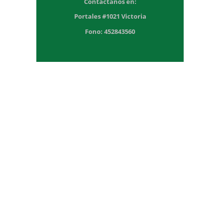
Contáctanos en:
Portales #1021 Victoria
Fono: 452843560