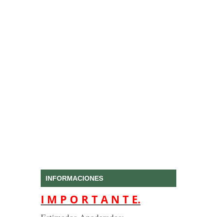
INFORMACIONES
I M P O R T A N T E.