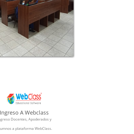
Ingreso A Webclass
ngreso Docentes, Apoderados y
lumnos a plataforma WebClass.