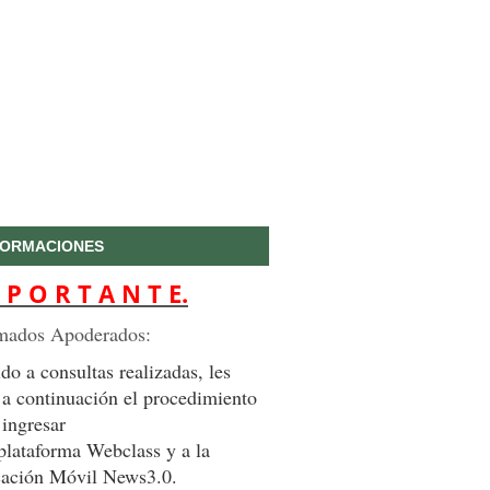
FORMACIONES
 P O R T A N T E.
mados Apoderados:
do a consultas realizadas, les
 a continuación el procedimiento
 ingresar
 plataforma Webclass y a la
cación Móvil News3.0.