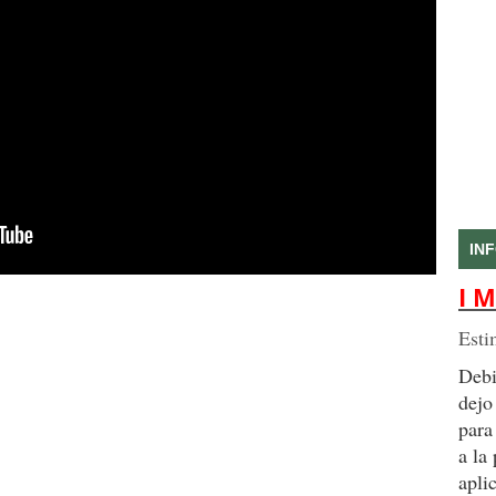
IN
I M
Esti
Debi
dejo
para
a la
apli