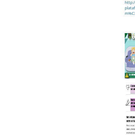
http:
plata
m%C3