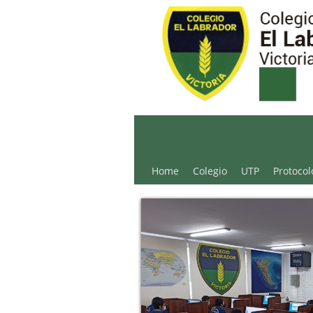
Colegio El Labrador - 
Home
Colegio
UTP
Protocol