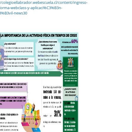
//colegioellabrador.webescuela.cl/content/ingreso-
forma-webclass-y-aplicaci%C3%B3n-
%B3vil-news30