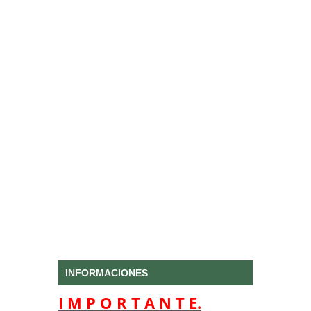
INFORMACIONES
I M P O R T A N T E.