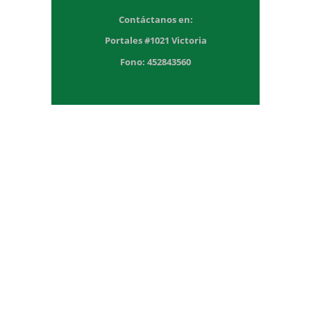
Contáctanos en:
Portales #1021 Victoria
Fono: 452843560