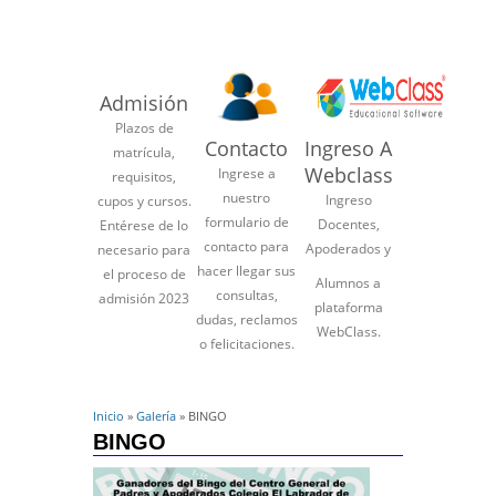
Admisión
Plazos de
Contacto
Ingreso A
matrícula,
Webclass
Ingrese a
requisitos,
nuestro
Ingreso
cupos y cursos.
formulario de
Docentes,
Entérese de lo
contacto para
Apoderados y
necesario para
hacer llegar sus
el proceso de
Alumnos a
consultas,
admisión 2023
plataforma
dudas, reclamos
WebClass.
o felicitaciones.
Inicio
»
Galería
» BINGO
BINGO