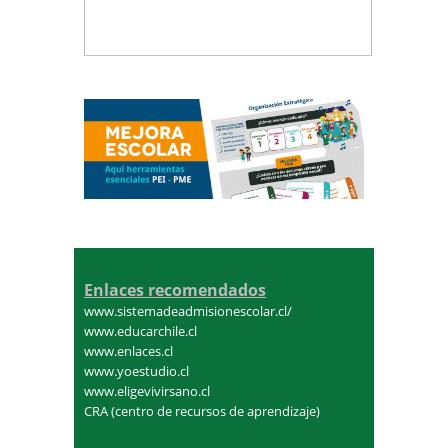
Enlaces recomendados
www.sistemadeadmisionescolar.cl/
www.educarchile.cl
www.enlaces.cl
www.yoestudio.cl
www.eligevivirsano.cl
CRA (centro de recursos de aprendizaje)