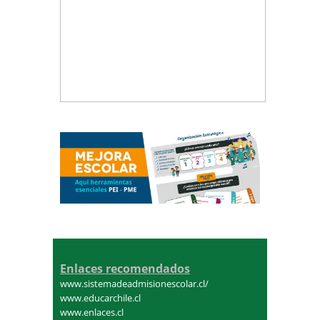
Enlaces recomendados
www.sistemadeadmisionescolar.cl/
www.educarchile.cl
www.enlaces.cl