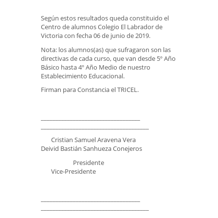
Según estos resultados queda constituido el
Centro de alumnos Colegio El Labrador de
Victoria con fecha 06 de junio de 2019.
Nota: los alumnos(as) que sufragaron son las
directivas de cada curso, que van desde 5º Año
Básico hasta 4º Año Medio de nuestro
Establecimiento Educacional.
Firman para Constancia el TRICEL.
__________________________________
_____________________________________
Cristian Samuel Aravena Vera
Deivid Bastián Sanhueza Conejeros
Presidente
Vice-Presidente
__________________________________
_____________________________________