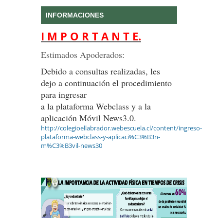
INFORMACIONES
I M P O R T A N T E.
Estimados Apoderados:
Debido a consultas realizadas, les
dejo a continuación el procedimiento
para ingresar
a la plataforma Webclass y a la
aplicación Móvil News3.0.
http://colegioellabrador.webescuela.cl/content/ingreso-
plataforma-webclass-y-aplicaci%C3%B3n-
m%C3%B3vil-news30