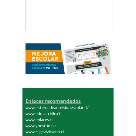
Enlaces recomendados
www.sistemadeadmisionescolar.cl/
www.educarchile.cl
www.enlaces.cl
www.yoestudio.cl
www.eligevivirsano.cl