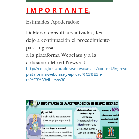
I M P O R T A N T E.
Estimados Apoderados:
Debido a consultas realizadas, les
dejo a continuación el procedimiento
para ingresar
a la plataforma Webclass y a la
aplicación Móvil News3.0.
http://colegioellabrador.webescuela.cl/content/ingreso-
plataforma-webclass-y-aplicaci%C3%B3n-
m%C3%B3vil-news30