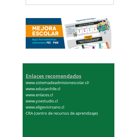
Enlaces recomendados
www.sistemadeadmisionescolar.cl/
www.educarchile.cl
www.enlaces.cl
www.yoestudio.cl
www.eligevivirsano.cl
CRA (centro de recursos de aprendizaje)