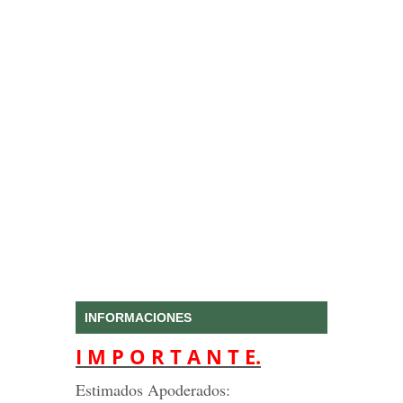
INFORMACIONES
I M P O R T A N T E.
Estimados Apoderados: