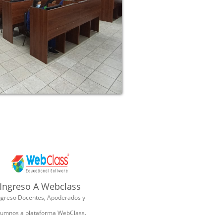
Ingreso A Webclass
ngreso Docentes, Apoderados y
lumnos a plataforma WebClass.