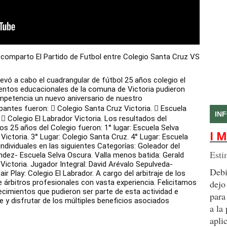
comparto El Partido de Futbol entre Colegio Santa Cruz VS
levó a cabo el cuadrangular de fútbol 25 años colegio el
ientos educacionales de la comuna de Victoria pudieron
mpetencia un nuevo aniversario de nuestro
ipantes fueron:  Colegio Santa Cruz Victoria.  Escuela
IN
 Colegio El Labrador Victoria. Los resultados del
 25 años del Colegio fueron: 1° lugar: Escuela Selva
I M
 Victoria. 3° Lugar: Colegio Santa Cruz. 4° Lugar: Escuela
dividuales en las siguientes Categorías: Goleador del
Esti
ndez- Escuela Selva Oscura. Valla menos batida: Gerald
Victoria. Jugador Integral: David Arévalo Sepulveda-
Debi
air Play: Colegio El Labrador. A cargo del arbitraje de los
e árbitros profesionales con vasta experiencia. Felicitamos
dejo
ecimientos que pudieron ser parte de esta actividad e
para
e y disfrutar de los múltiples beneficios asociados
a la
apli