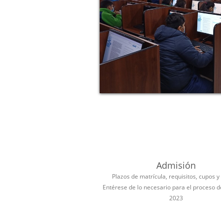
Admisión
Plazos de matrícula, requisitos, cupos y
Entérese de lo necesario para el proceso 
2023