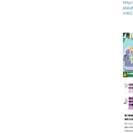
http:
plata
m%C3