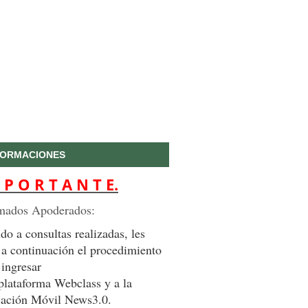
FORMACIONES
 P O R T A N T E.
mados Apoderados:
do a consultas realizadas, les
 a continuación el procedimiento
 ingresar
 plataforma Webclass y a la
cación Móvil News3.0.