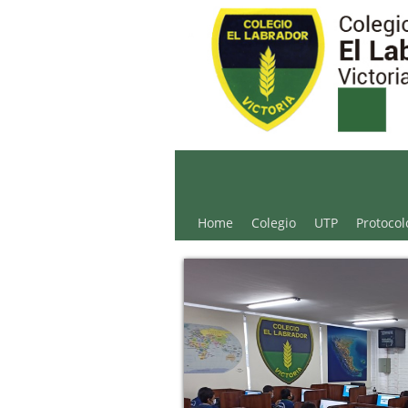
Colegio El Labrador - 
Home
Colegio
UTP
Protocol