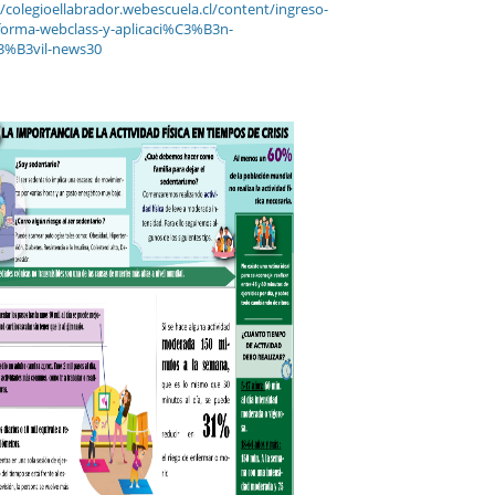
//colegioellabrador.webescuela.cl/content/ingreso-
forma-webclass-y-aplicaci%C3%B3n-
%B3vil-news30