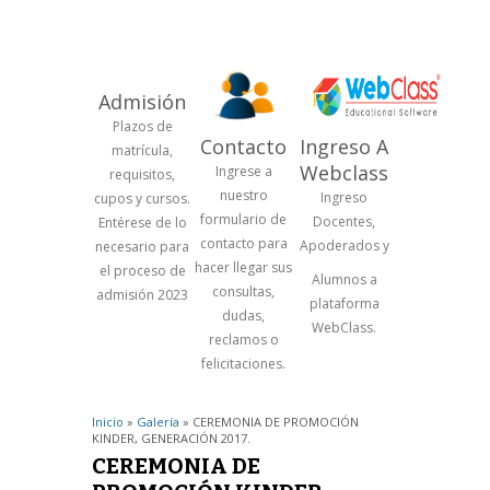
Admisión
Plazos de
Contacto
Ingreso A
matrícula,
Webclass
Ingrese a
requisitos,
nuestro
Ingreso
cupos y cursos.
formulario de
Docentes,
Entérese de lo
contacto para
Apoderados y
necesario para
hacer llegar sus
el proceso de
Alumnos a
consultas,
admisión 2023
plataforma
dudas,
WebClass.
reclamos o
felicitaciones.
Inicio
»
Galería
» CEREMONIA DE PROMOCIÓN
KINDER, GENERACIÓN 2017.
CEREMONIA DE