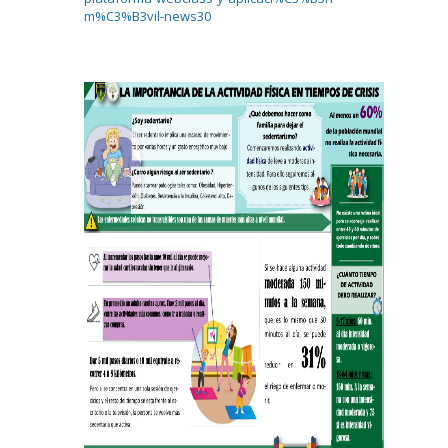
m%C3%B3vil-news30