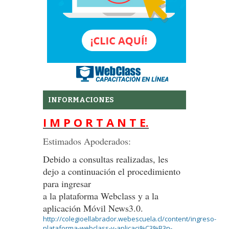
INFORMACIONES
I M P O R T A N T E.
Estimados Apoderados:
Debido a consultas realizadas, les
dejo a continuación el procedimiento
para ingresar
a la plataforma Webclass y a la
aplicación Móvil News3.0.
http://colegioellabrador.webescuela.cl/content/ingreso-
plataforma-webclass-y-aplicaci%C3%B3n-